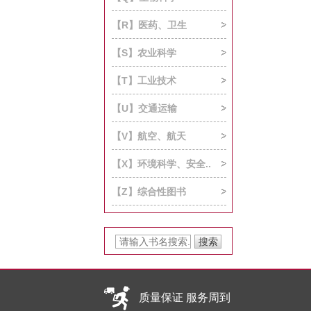
【R】医药、卫生
【S】农业科学
【T】工业技术
【U】交通运输
【V】航空、航天
【X】环境科学、安全..
【Z】综合性图书
质量保证 服务周到