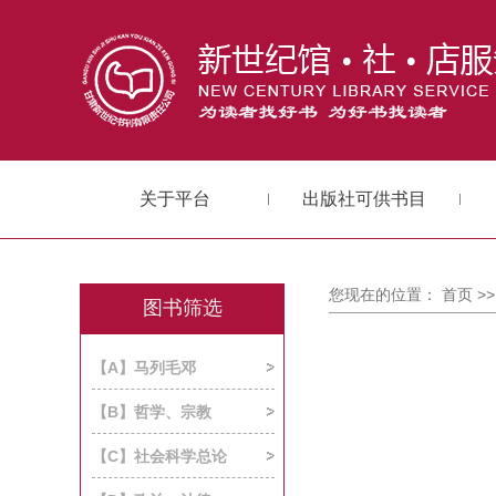
关于平台
出版社可供书目
您现在的位置：
首页
>
图书筛选
【A】马列毛邓
【B】哲学、宗教
【C】社会科学总论