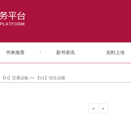
书单推荐
新书资讯
实时上传
> 【U】交通运输 >> 【U1】综合运输
«
»