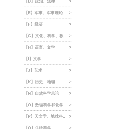
【D】政治、法律
【E】军事、军事理论
【F】经济
【G】文化、科学、教..
【H】语言、文学
【I】文学
【J】艺术
【K】历史、地理
【N】自然科学总论
【O】数理科学和化学
【P】天文学、地球科..
【Q】生物科学