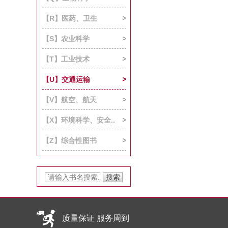
【R】医药、卫生
【S】农业科学
【T】工业技术
【U】交通运输
【V】航空、航天
【X】环境科学、安全..
【Z】综合性图书
质量保证 服务周到