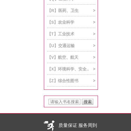
【R】医药、卫生
【S】农业科学
【T】工业技术
【U】交通运输
【V】航空、航天
【X】环境科学、安全..
【Z】综合性图书
质量保证 服务周到