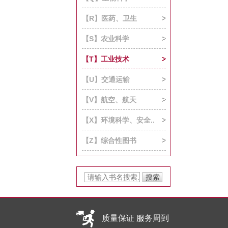
【R】医药、卫生
【S】农业科学
【T】工业技术
【U】交通运输
【V】航空、航天
【X】环境科学、安全..
【Z】综合性图书
质量保证 服务周到