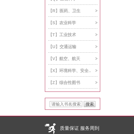
【R】医药、卫生
【S】农业科学
【T】工业技术
【U】交通运输
【V】航空、航天
【X】环境科学、安全..
【Z】综合性图书
质量保证 服务周到