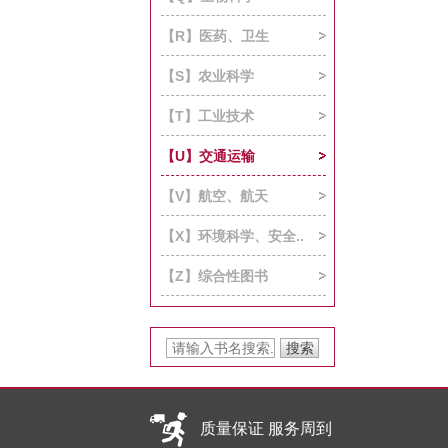
【R】医药、卫生
【S】农业科学
【T】工业技术
【U】交通运输
【V】航空、航天
【X】环境科学、安全..
【Z】综合性图书
质量保证 服务周到