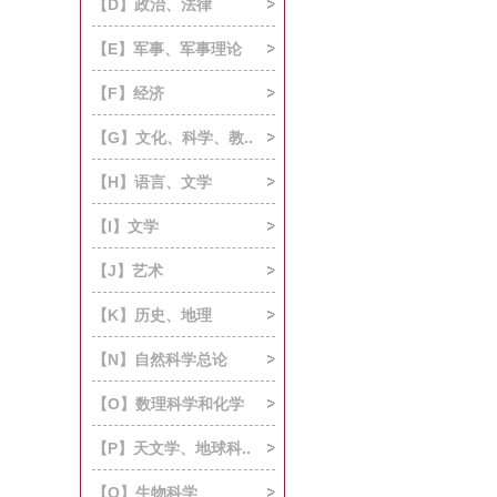
【D】政治、法律
【E】军事、军事理论
【F】经济
【G】文化、科学、教..
【H】语言、文学
【I】文学
【J】艺术
【K】历史、地理
【N】自然科学总论
【O】数理科学和化学
【P】天文学、地球科..
【Q】生物科学