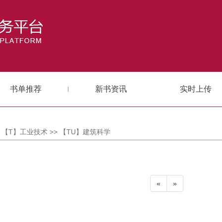
书单推荐
新书资讯
实时上传
> 【T】工业技术 >> 【TU】建筑科学
«
»