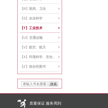
【R】医药、卫生
【S】农业科学
【T】工业技术
【U】交通运输
【V】航空、航天
【X】环境科学、安全..
【Z】综合性图书
质量保证 服务周到