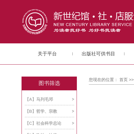
关于平台
出版社可供书目
您现在的位置：
首页
>
图书筛选
【A】马列毛邓
【B】哲学、宗教
【C】社会科学总论