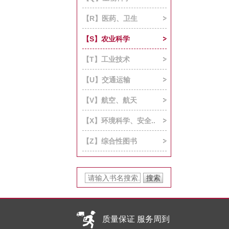
【R】医药、卫生
【S】农业科学
【T】工业技术
【U】交通运输
【V】航空、航天
【X】环境科学、安全..
【Z】综合性图书
质量保证 服务周到