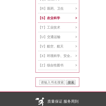
【R】医药、卫生
【S】农业科学
【T】工业技术
【U】交通运输
【V】航空、航天
【X】环境科学、安全..
【Z】综合性图书
质量保证 服务周到